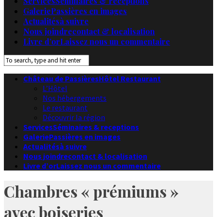
Services
Séminaires & receptions
Galerie
Passières en images
Actualités
à suivre
Nous joindre
contact & localisation
Livre d’or
Laissez nous un commentaire
Château de Passières
Hôtel Restaurant
L’Hôtel
Nos hébergements
Le restaurant
Découvrir la région
Services
Séminaires & receptions
Galerie
Passières en images
Actualités
à suivre
Nous joindre
contact & localisation
Livre d’or
Laissez nous un commentaire
Chambres « prémiums »
avec boiseries