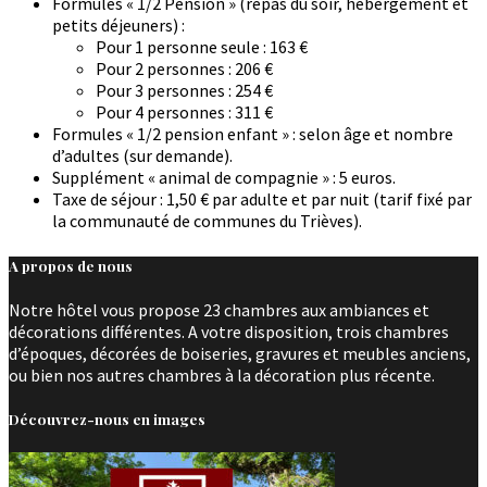
Formules « 1/2 Pension » (repas du soir, hébergement et
petits déjeuners) :
Pour 1 personne seule : 163 €
Pour 2 personnes : 206 €
Pour 3 personnes : 254 €
Pour 4 personnes : 311 €
Formules « 1/2 pension enfant » : selon âge et nombre
d’adultes (sur demande).
Supplément « animal de compagnie » : 5 euros.
Taxe de séjour : 1,50 € par adulte et par nuit (tarif fixé par
la communauté de communes du Trièves).
A propos de nous
Notre hôtel vous propose 23 chambres aux ambiances et
décorations différentes. A votre disposition, trois chambres
d’époques, décorées de boiseries, gravures et meubles anciens,
ou bien nos autres chambres à la décoration plus récente.
Découvrez-nous en images