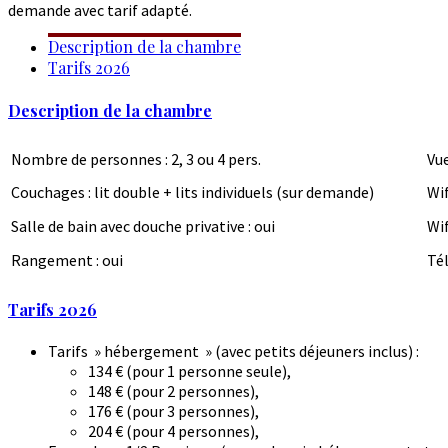
demande avec tarif adapté.
Description de la chambre
Tarifs 2026
Description de la chambre
Nombre de personnes : 2, 3 ou 4 pers.
Vue
Couchages : lit double + lits individuels (sur demande)
Wif
Salle de bain avec douche privative : oui
Wif
Rangement : oui
Tél
Tarifs 2026
Tarifs » hébergement » (avec petits déjeuners inclus) :
134 € (pour 1 personne seule),
148 € (pour 2 personnes),
176 € (pour 3 personnes),
204 € (pour 4 personnes),