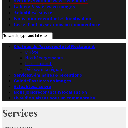
Services
Séminaires & receptions
Galerie
Passières en images
Actualités
à suivre
Nous joindre
contact & localisation
Livre d’or
Laissez nous un commentaire
Château de Passières
Hôtel Restaurant
L’Hôtel
Nos hébergements
Le restaurant
Découvrir la région
Services
Séminaires & receptions
Galerie
Passières en images
Actualités
à suivre
Nous joindre
contact & localisation
Livre d’or
Laissez nous un commentaire
Services
Accueil
Services