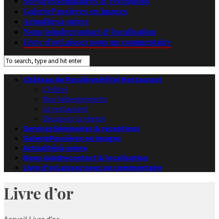
Services
Séminaires & receptions
Galerie
Passières en images
Actualités
à suivre
Nous joindre
contact & localisation
Livre d’or
Laissez nous un commentaire
Château de Passières
Hôtel Restaurant
L’Hôtel
Nos hébergements
Le restaurant
Découvrir la région
Services
Séminaires & receptions
Galerie
Passières en images
Actualités
à suivre
Nous joindre
contact & localisation
Livre d’or
Laissez nous un commentaire
Livre d’or
Accueil
Livre d’or