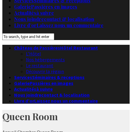
Services
Séminaires & receptions
Galerie
Passières en images
Actualités
à suivre
Nous joindre
contact & localisation
Livre d’or
Laissez nous un commentaire
Château de Passières
Hôtel Restaurant
L’Hôtel
Nos hébergements
Le restaurant
Découvrir la région
Services
Séminaires & receptions
Galerie
Passières en images
Actualités
à suivre
Nous joindre
contact & localisation
Livre d’or
Laissez nous un commentaire
Queen Room
Accueil
Chambre
Queen Room