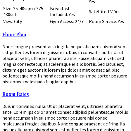
Yes
Size: 35-40sqm / 375-
Breakfast
Satellite TV: Yes
430sqf
Included: Yes
View: City
Gym Access: 24/7
Room Service: Yes
Floor Plan
Nunc congue praesent ac fringilla neque aliquam euismod sem
est pellentes lorem dignissim in. Duis in convallis nulla. Ut ut
placerat velit, ultricies pharetra ante. Fusce aliquam velit sed
magna consectetur, at scelerisque elit lobortis. Sed lacus est,
dictum eget auctor sit lorem ips dolor amet consec adipisci
pellentesque mollis hend accumsan in euismod tortor posuere
nisi donec malesuada feugiat dapibus.
Room Rates
Duis in convallis nulla. Ut ut placerat velit, ultricies pharetra
ante. Lorem ips dolor amet consec adipisci pellentesque mollis
hend accumsan in euismod tortor posuere nisi donec
malesuada feugiat dapibus. Nunc congue praesent ac fringilla
neque aliquam euismod sem est pellentes lorem dignissim in.