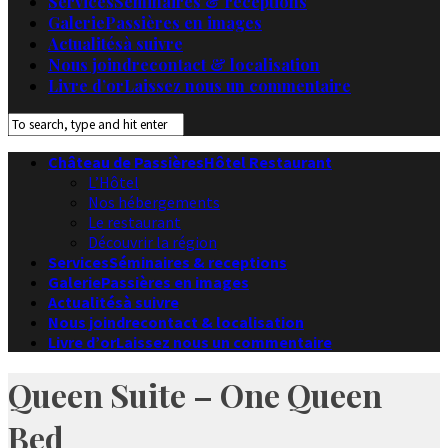
Services
Séminaires & receptions
Galerie
Passières en images
Actualités
à suivre
Nous joindre
contact & localisation
Livre d’or
Laissez nous un commentaire
Château de Passières
Hôtel Restaurant
L’Hôtel
Nos hébergements
Le restaurant
Découvrir la région
Services
Séminaires & receptions
Galerie
Passières en images
Actualités
à suivre
Nous joindre
contact & localisation
Livre d’or
Laissez nous un commentaire
Queen Suite – One Queen
Bed