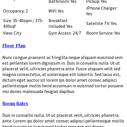
Bathroom: Yes
Pickup: Yes
iPhone Charger:
Occupancy: 2
Wifi: Yes
Yes
Size: 35-40sqm / 375-
Breakfast
Satellite TV: Yes
430sqf
Included: Yes
View: City
Gym Access: 24/7
Room Service: Yes
Floor Plan
Nunc congue praesent ac fringilla neque aliquam euismod sem
est pellentes lorem dignissim in. Duis in convallis nulla. Ut ut
placerat velit, ultricies pharetra ante. Fusce aliquam velit sed
magna consectetur, at scelerisque elit lobortis. Sed lacus est,
dictum eget auctor sit lorem ips dolor amet consec adipisci
pellentesque mollis hend accumsan in euismod tortor posuere
nisi donec malesuada feugiat dapibus.
Room Rates
Duis in convallis nulla. Ut ut placerat velit, ultricies pharetra
ante. Lorem ips dolor amet consec adipisci pellentesque mollis
hend accumsan in euismod tortor posuere nisi donec