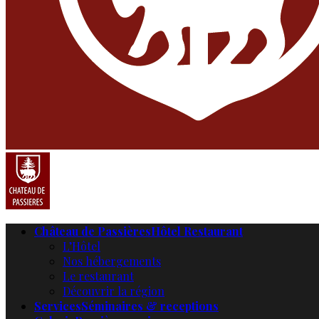
Château de Passières
Hôtel Restaurant
L’Hôtel
Nos hébergements
Le restaurant
Découvrir la région
Services
Séminaires & receptions