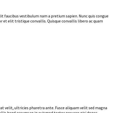
 velit faucibus vestibulum nam a pretium sapien. Nunc quis congue
r et elit tristique convallis. Quisque convallis libero ac quam
at velit, ultricies pharetra ante. Fusce aliquam velit sed magna
mollis hend accumsan in euismod tortor posuere nisi donec