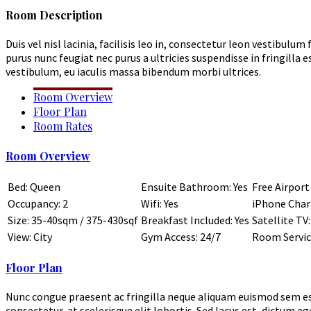
Room Description
Duis vel nisl lacinia, facilisis leo in, consectetur leon vestibul
purus nunc feugiat nec purus a ultricies suspendisse in fringilla 
vestibulum, eu iaculis massa bibendum morbi ultrices.
Room Overview
Floor Plan
Room Rates
Room Overview
Bed: Queen
Ensuite Bathroom: Yes
Free Airport
Occupancy: 2
Wifi: Yes
iPhone Charg
Size: 35-40sqm / 375-430sqf
Breakfast Included: Yes
Satellite TV:
View: City
Gym Access: 24/7
Room Service
Floor Plan
Nunc congue praesent ac fringilla neque aliquam euismod sem est p
consectetur, at scelerisque elit lobortis. Sed lacus est, dictum