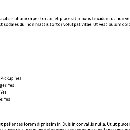
um facilisis ullamcorper tortor, et placerat mauris tincidunt ut non
est sodales dui non mattis tortor volutpat vitae. Ut vestibulum dolo
 Pickup: Yes
er: Yes
 Yes
: Yes
ellentes lorem dignissim in. Duis in convallis nulla. Ut ut placer
 eget auctor sit lorem ips dolor amet consec adipisci pellentesque 