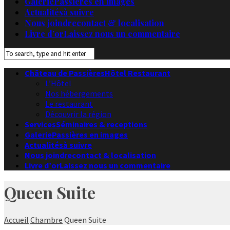
Galerie
Passières en images
Actualités
à suivre
Nous joindre
contact & localisation
Livre d’or
Laissez nous un commentaire
Château de Passières
Hôtel Restaurant
L’Hôtel
Nos hébergements
Le restaurant
Découvrir la région
Services
Séminaires & receptions
Galerie
Passières en images
Actualités
à suivre
Nous joindre
contact & localisation
Livre d’or
Laissez nous un commentaire
Queen Suite
Accueil
Chambre
Queen Suite