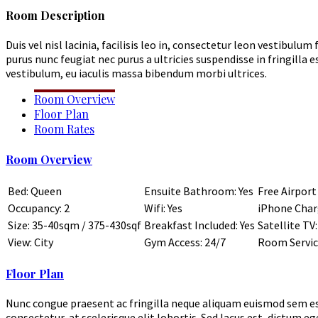
Room Description
Duis vel nisl lacinia, facilisis leo in, consectetur leon vestibul
purus nunc feugiat nec purus a ultricies suspendisse in fringilla 
vestibulum, eu iaculis massa bibendum morbi ultrices.
Room Overview
Floor Plan
Room Rates
Room Overview
Bed: Queen
Ensuite Bathroom: Yes
Free Airport
Occupancy: 2
Wifi: Yes
iPhone Charg
Size: 35-40sqm / 375-430sqf
Breakfast Included: Yes
Satellite TV:
View: City
Gym Access: 24/7
Room Service
Floor Plan
Nunc congue praesent ac fringilla neque aliquam euismod sem est p
consectetur, at scelerisque elit lobortis. Sed lacus est, dictum