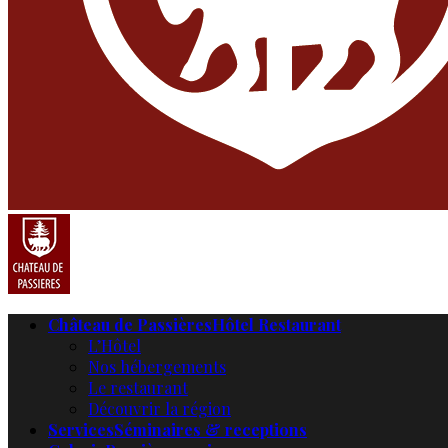
Château de Passières
Hôtel Restaurant
L’Hôtel
Nos hébergements
Le restaurant
Découvrir la région
Services
Séminaires & receptions