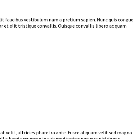
 velit faucibus vestibulum nam a pretium sapien. Nunc quis congue
r et elit tristique convallis. Quisque convallis libero ac quam
at velit, ultricies pharetra ante. Fusce aliquam velit sed magna
mollis hend accumsan in euismod tortor posuere nisi donec