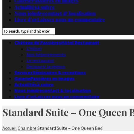
Galerie
Passières en images
Actualités
à suivre
Nous joindre
contact & localisation
Livre d’or
Laissez nous un commentaire
Château de Passières
Hôtel Restaurant
L’Hôtel
Nos hébergements
Le restaurant
Découvrir la région
Services
Séminaires & receptions
Galerie
Passières en images
Actualités
à suivre
Nous joindre
contact & localisation
Livre d’or
Laissez nous un commentaire
Standard Suite – One Queen 
Accueil
Chambre
Standard Suite – One Queen Bed