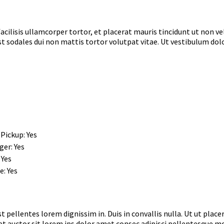
um facilisis ullamcorper tortor, et placerat mauris tincidunt ut non
est sodales dui non mattis tortor volutpat vitae. Ut vestibulum dolo
 Pickup: Yes
er: Yes
 Yes
: Yes
ellentes lorem dignissim in. Duis in convallis nulla. Ut ut placer
 eget auctor sit lorem ips dolor amet consec adipisci pellentesque 