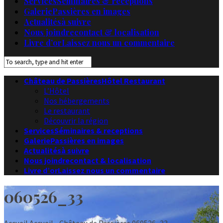
Services
Séminaires & receptions
Galerie
Passières en images
Actualités
à suivre
Nous joindre
contact & localisation
Livre d’or
Laissez nous un commentaire
Château de Passières
Hôtel Restaurant
L’Hôtel
Nos hébergements
Le restaurant
Découvrir la région
Services
Séminaires & receptions
Galerie
Passières en images
Actualités
à suivre
Nous joindre
contact & localisation
Livre d’or
Laissez nous un commentaire
060526_33
Accueil
Accueil - Château de Passières
060526_33