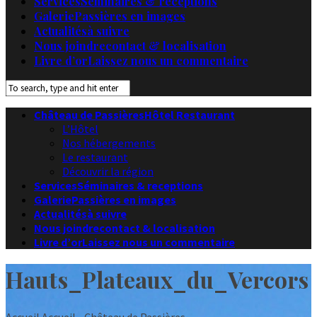
Services
Séminaires & receptions
Galerie
Passières en images
Actualités
à suivre
Nous joindre
contact & localisation
Livre d’or
Laissez nous un commentaire
Château de Passières
Hôtel Restaurant
L’Hôtel
Nos hébergements
Le restaurant
Découvrir la région
Services
Séminaires & receptions
Galerie
Passières en images
Actualités
à suivre
Nous joindre
contact & localisation
Livre d’or
Laissez nous un commentaire
Hauts_Plateaux_du_Vercors
Accueil
Accueil - Château de Passières