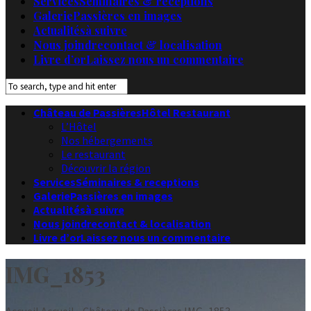
Services
Séminaires & receptions
Galerie
Passières en images
Actualités
à suivre
Nous joindre
contact & localisation
Livre d’or
Laissez nous un commentaire
Château de Passières
Hôtel Restaurant
L’Hôtel
Nos hébergements
Le restaurant
Découvrir la région
Services
Séminaires & receptions
Galerie
Passières en images
Actualités
à suivre
Nous joindre
contact & localisation
Livre d’or
Laissez nous un commentaire
IMG_1853
Accueil
Accueil - Château de Passières
IMG_1853