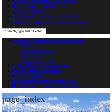
Services
Séminaires & receptions
Galerie
Passières en images
Actualités
à suivre
Nous joindre
contact & localisation
Livre d’or
Laissez nous un commentaire
Château de Passières
Hôtel Restaurant
L’Hôtel
Nos hébergements
Le restaurant
Découvrir la région
Services
Séminaires & receptions
Galerie
Passières en images
Actualités
à suivre
Nous joindre
contact & localisation
Livre d’or
Laissez nous un commentaire
page_index
Accueil
Accueil - Château de Passières
page_index