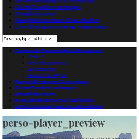
Services
Séminaires & receptions
Galerie
Passières en images
Actualités
à suivre
Nous joindre
contact & localisation
Livre d’or
Laissez nous un commentaire
Château de Passières
Hôtel Restaurant
L’Hôtel
Nos hébergements
Le restaurant
Découvrir la région
Services
Séminaires & receptions
Galerie
Passières en images
Actualités
à suivre
Nous joindre
contact & localisation
Livre d’or
Laissez nous un commentaire
perso-player_preview
Accueil
Accueil - Château de Passières
perso-player_preview