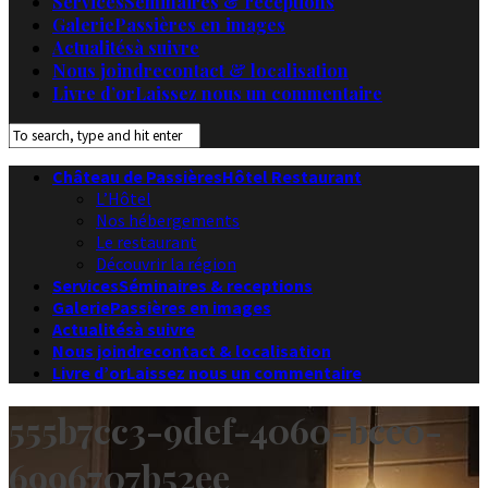
Services
Séminaires & receptions
Galerie
Passières en images
Actualités
à suivre
Nous joindre
contact & localisation
Livre d’or
Laissez nous un commentaire
Château de Passières
Hôtel Restaurant
L’Hôtel
Nos hébergements
Le restaurant
Découvrir la région
Services
Séminaires & receptions
Galerie
Passières en images
Actualités
à suivre
Nous joindre
contact & localisation
Livre d’or
Laissez nous un commentaire
555b7cc3-9def-4060-bce0-
6996707b52ee