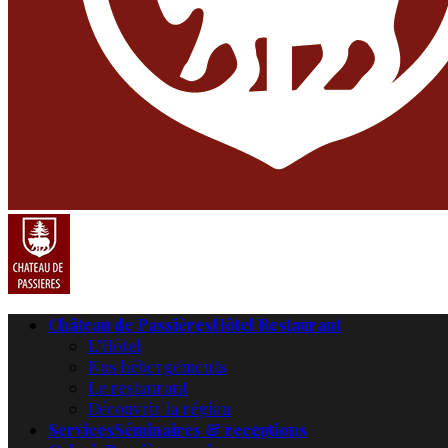
Château de Passières
Hôtel Restaurant
L’Hôtel
Nos hébergements
Le restaurant
Découvrir la région
Services
Séminaires & receptions