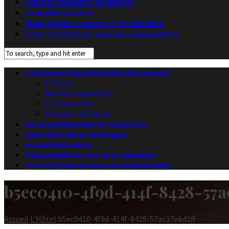
Galerie
Passières en images
Actualités
à suivre
Nous joindre
contact & localisation
Livre d’or
Laissez nous un commentaire
Château de Passières
Hôtel Restaurant
L’Hôtel
Nos hébergements
Le restaurant
Découvrir la région
Services
Séminaires & receptions
Galerie
Passières en images
Actualités
à suivre
Nous joindre
contact & localisation
Livre d’or
Laissez nous un commentaire
b5ec0410-4f9d-414f-8428-57a
Accueil
L'Hôtel
b5ec0410-4f9d-414f-8428-57ac37eb41ff