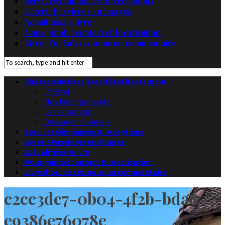
Services
Séminaires & receptions
Galerie
Passières en images
Actualités
à suivre
Nous joindre
contact & localisation
Livre d’or
Laissez nous un commentaire
Château de Passières
Hôtel Restaurant
L’Hôtel
Nos hébergements
Le restaurant
Découvrir la région
Services
Séminaires & receptions
Galerie
Passières en images
Actualités
à suivre
Nous joindre
contact & localisation
Livre d’or
Laissez nous un commentaire
c2cc3dc7-0b04-4f2b-bda8-
e9386e76078e