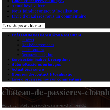
Galerie
Passières en images
Actualités
à suivre
Nous joindre
contact & localisation
Livre d’or
Laissez nous un commentaire
Château de Passières
Hôtel Restaurant
L’Hôtel
Nos hébergements
Le restaurant
Découvrir la région
Services
Séminaires & receptions
Galerie
Passières en images
Actualités
à suivre
Nous joindre
contact & localisation
Livre d’or
Laissez nous un commentaire
chateau-de-passieres-chamb
Accueil
L'Hôtel
chateau-de-passieres-chambre-02