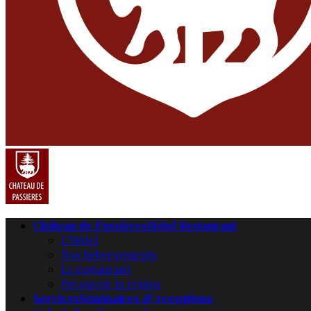
Château de Passières
Hôtel Restaurant
L’Hôtel
Nos hébergements
Le restaurant
Découvrir la région
Services
Séminaires & receptions