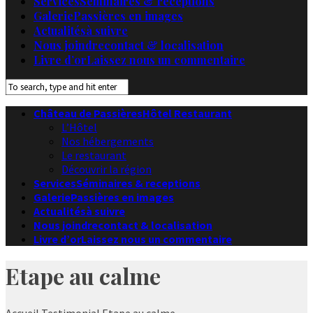
Services
Séminaires & receptions
Galerie
Passières en images
Actualités
à suivre
Nous joindre
contact & localisation
Livre d’or
Laissez nous un commentaire
Château de Passières
Hôtel Restaurant
L’Hôtel
Nos hébergements
Le restaurant
Découvrir la région
Services
Séminaires & receptions
Galerie
Passières en images
Actualités
à suivre
Nous joindre
contact & localisation
Livre d’or
Laissez nous un commentaire
Etape au calme
Accueil
Testimonial
Etape au calme