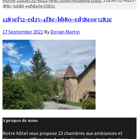
4f8c-bb80-ed58e0e3282c
1283ef52-ed25-4f8c-bb80-ed58e0e3282c
17 September 2021
By
Dorian Martin
A propos de nous
Notre hôtel vous propose 23 chambres aux ambiances et