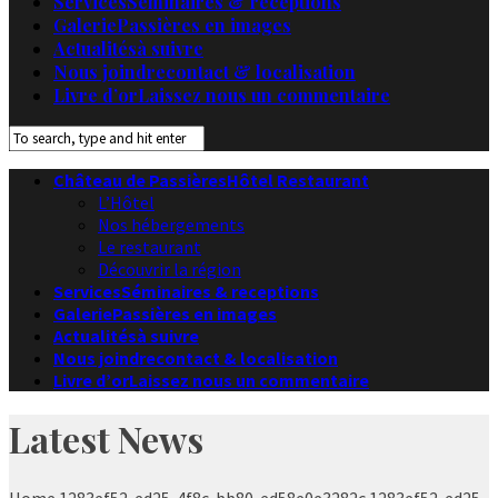
Services
Séminaires & receptions
Galerie
Passières en images
Actualités
à suivre
Nous joindre
contact & localisation
Livre d’or
Laissez nous un commentaire
Château de Passières
Hôtel Restaurant
L’Hôtel
Nos hébergements
Le restaurant
Découvrir la région
Services
Séminaires & receptions
Galerie
Passières en images
Actualités
à suivre
Nous joindre
contact & localisation
Livre d’or
Laissez nous un commentaire
Latest News
Home
1283ef52-ed25-4f8c-bb80-ed58e0e3282c
1283ef52-ed25-