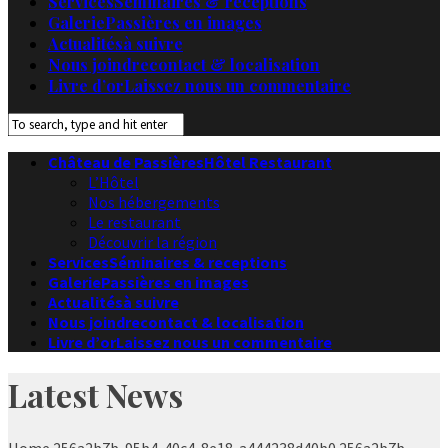
Services
Séminaires & receptions
Galerie
Passières en images
Actualités
à suivre
Nous joindre
contact & localisation
Livre d’or
Laissez nous un commentaire
Château de Passières
Hôtel Restaurant
L’Hôtel
Nos hébergements
Le restaurant
Découvrir la région
Services
Séminaires & receptions
Galerie
Passières en images
Actualités
à suivre
Nous joindre
contact & localisation
Livre d’or
Laissez nous un commentaire
Latest News
Home
256a2b7b-95b4-40c4-8e18-a444238d40b0
256a2b7b-