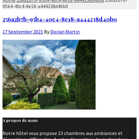
95b4-40c4-8e18-a444238d40b0
256a2b7b-95b4-40c4-8e18-a444238d40b0
17 September 2021
By
Dorian Martin
A propos de nous
Notre hôtel vous propose 23 chambres aux ambiances et