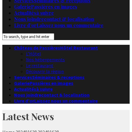
Services
Séminaires & receptions
Galerie
Passières en images
Actualités
à suivre
Nous joindre
contact & localisation
Livre d’or
Laissez nous un commentaire
Château de Passières
Hôtel Restaurant
L’Hôtel
Nos hébergements
Le restaurant
Découvrir la région
Services
Séminaires & receptions
Galerie
Passières en images
Actualités
à suivre
Nous joindre
contact & localisation
Livre d’or
Laissez nous un commentaire
Latest News
Home
302491628
302491628