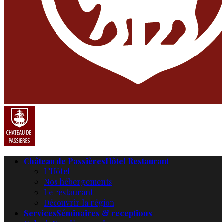
Château de Passières
Hôtel Restaurant
L’Hôtel
Nos hébergements
Le restaurant
Découvrir la région
Services
Séminaires & receptions