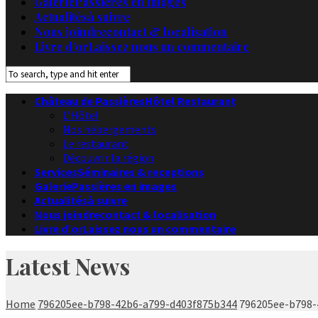
Galerie
Passières en images
Actualités
à suivre
Nous joindre
contact & localisation
Livre d’or
Laissez nous un commentaire
Château de Passières
Hôtel Restaurant
L’Hôtel
Nos hébergements
Le restaurant
Découvrir la région
Services
Séminaires & receptions
Galerie
Passières en images
Actualités
à suivre
Nous joindre
contact & localisation
Livre d’or
Laissez nous un commentaire
Latest News
Home
796205ee-b798-42b6-a799-d403f875b344
796205ee-b798-