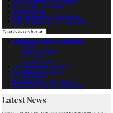
Services
Séminaires & receptions
Galerie
Passières en images
Actualités
à suivre
Nous joindre
contact & localisation
Livre d’or
Laissez nous un commentaire
Château de Passières
Hôtel Restaurant
L’Hôtel
Nos hébergements
Le restaurant
Découvrir la région
Services
Séminaires & receptions
Galerie
Passières en images
Actualités
à suivre
Nous joindre
contact & localisation
Livre d’or
Laissez nous un commentaire
Latest News
Home
820f910d-b206-4ce9-997e-0bfd683e879a
820f910d-b206-