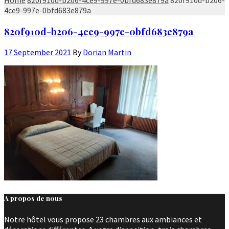
4ce9-997e-0bfd683e879a
820f910d-b206-4ce9-997e-0bfd683e879a
17 September 2021
By
Dorian Martin
A propos de nous
Notre hôtel vous propose 23 chambres aux ambiances et