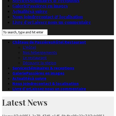
Services
Séminaires & receptions
Galerie
Passières en images
Actualités
à suivre
Nous joindre
contact & localisation
Livre d’or
Laissez nous un commentaire
Château de Passières
Hôtel Restaurant
L’Hôtel
Nos hébergements
Le restaurant
Découvrir la région
Services
Séminaires & receptions
Galerie
Passières en images
Actualités
à suivre
Nous joindre
contact & localisation
Livre d’or
Laissez nous un commentaire
Latest News
Home
97eb0851-2e78-47d8-a145-8b4ba08a22a7
97eb0851-