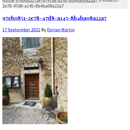
2e78-47d8-a145-8b4ba08a22a7
97eb0851-2e78-47d8-a145-8b4ba08a22a7
17 September 2021
By
Dorian Martin