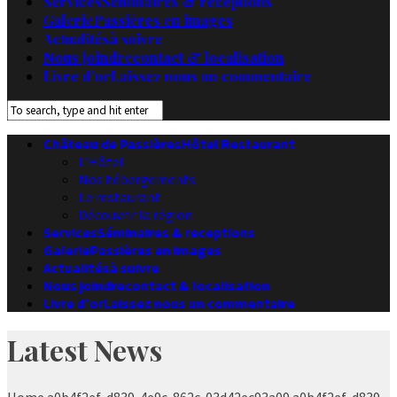
Services
Séminaires & receptions
Galerie
Passières en images
Actualités
à suivre
Nous joindre
contact & localisation
Livre d’or
Laissez nous un commentaire
Château de Passières
Hôtel Restaurant
L’Hôtel
Nos hébergements
Le restaurant
Découvrir la région
Services
Séminaires & receptions
Galerie
Passières en images
Actualités
à suivre
Nous joindre
contact & localisation
Livre d’or
Laissez nous un commentaire
Latest News
Home
a0b4f2ef-d839-4e9c-862c-03d42ec93a09
a0b4f2ef-d839-