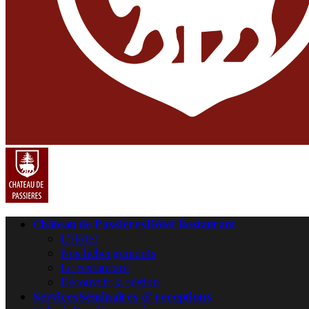
Château de Passières
Hôtel Restaurant
L’Hôtel
Nos hébergements
Le restaurant
Découvrir la région
Services
Séminaires & receptions