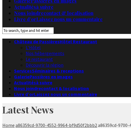
Galerie
Passières en images
Actualités
à suivre
Nous joindre
contact & localisation
Livre d’or
Laissez nous un commentaire
Château de Passières
Hôtel Restaurant
L’Hôtel
Nos hébergements
Le restaurant
Découvrir la région
Services
Séminaires & receptions
Galerie
Passières en images
Actualités
à suivre
Nous joindre
contact & localisation
Livre d’or
Laissez nous un commentaire
Latest News
Home
a86359cd-9700-4552-9964-bf9d50f2bbb2
a86359cd-9700-