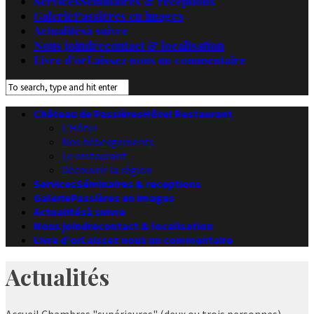
Services
Séminaires & receptions
Galerie
Passières en images
Actualités
à suivre
Nous joindre
contact & localisation
Livre d’or
Laissez nous un commentaire
Château de Passières
Hôtel Restaurant
L’Hôtel
Nos hébergements
Le restaurant
Découvrir la région
Services
Séminaires & receptions
Galerie
Passières en images
Actualités
à suivre
Nous joindre
contact & localisation
Livre d’or
Laissez nous un commentaire
Actualités
Accueil
Chambres "supérieures" (deux ou trois personnes)