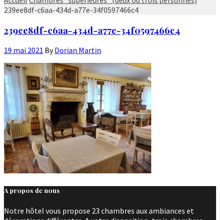
239ee8df-c6aa-434d-a77e-34f0597466c4
239ee8df-c6aa-434d-a77e-34f0597466c4
19 mai 2021
By
Dorian Martin
A propos de nous
Notre hôtel vous propose 23 chambres aux ambiances et