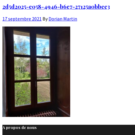
2d5d2025-e058-4946-b6e7-27125a0bbee3
17 septembre 2021
By
Dorian Martin
A propos de nous