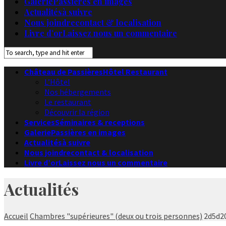
Galerie
Passières en images
Actualités
à suivre
Nous joindre
contact & localisation
Livre d’or
Laissez nous un commentaire
Château de Passières
Hôtel Restaurant
L’Hôtel
Nos hébergements
Le restaurant
Découvrir la région
Services
Séminaires & receptions
Galerie
Passières en images
Actualités
à suivre
Nous joindre
contact & localisation
Livre d’or
Laissez nous un commentaire
Actualités
Accueil
Chambres "supérieures" (deux ou trois personnes)
2d5d2