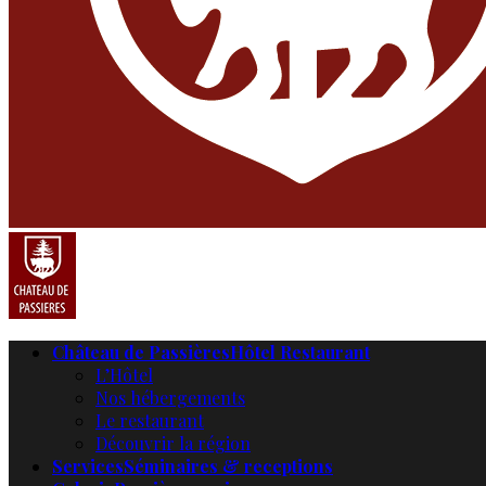
Château de Passières
Hôtel Restaurant
L’Hôtel
Nos hébergements
Le restaurant
Découvrir la région
Services
Séminaires & receptions