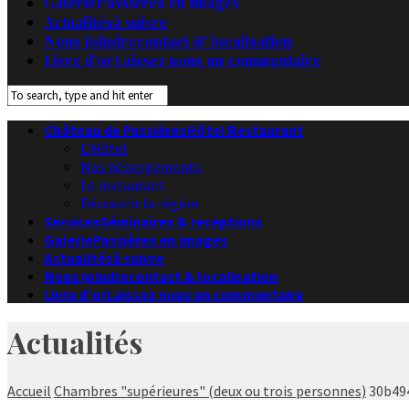
Galerie
Passières en images
Actualités
à suivre
Nous joindre
contact & localisation
Livre d’or
Laissez nous un commentaire
Château de Passières
Hôtel Restaurant
L’Hôtel
Nos hébergements
Le restaurant
Découvrir la région
Services
Séminaires & receptions
Galerie
Passières en images
Actualités
à suivre
Nous joindre
contact & localisation
Livre d’or
Laissez nous un commentaire
Actualités
Accueil
Chambres "supérieures" (deux ou trois personnes)
30b49