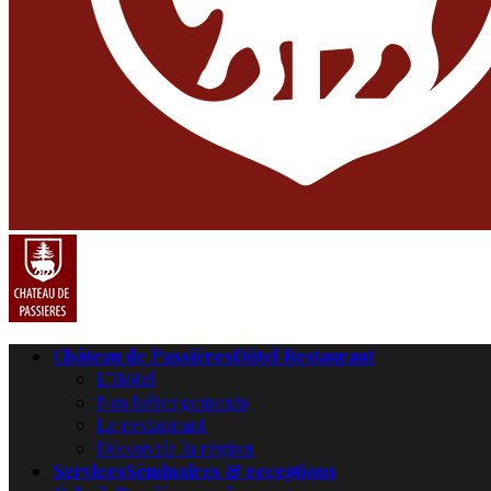
Château de Passières
Hôtel Restaurant
L’Hôtel
Nos hébergements
Le restaurant
Découvrir la région
Services
Séminaires & receptions