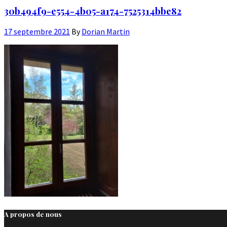
30b494f9-e554-4b05-a174-7525314bbe82
17 septembre 2021
By
Dorian Martin
A propos de nous