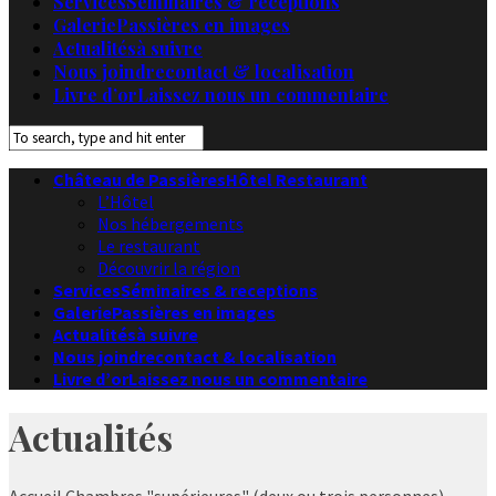
Services
Séminaires & receptions
Galerie
Passières en images
Actualités
à suivre
Nous joindre
contact & localisation
Livre d’or
Laissez nous un commentaire
Château de Passières
Hôtel Restaurant
L’Hôtel
Nos hébergements
Le restaurant
Découvrir la région
Services
Séminaires & receptions
Galerie
Passières en images
Actualités
à suivre
Nous joindre
contact & localisation
Livre d’or
Laissez nous un commentaire
Actualités
Accueil
Chambres "supérieures" (deux ou trois personnes)