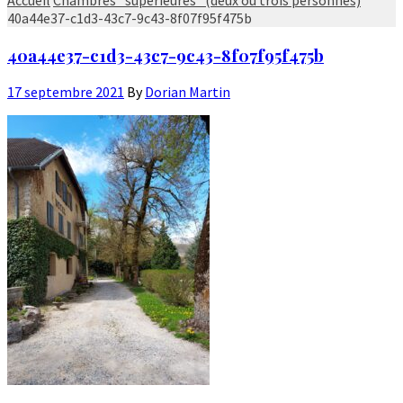
40a44e37-c1d3-43c7-9c43-8f07f95f475b
40a44e37-c1d3-43c7-9c43-8f07f95f475b
17 septembre 2021
By
Dorian Martin