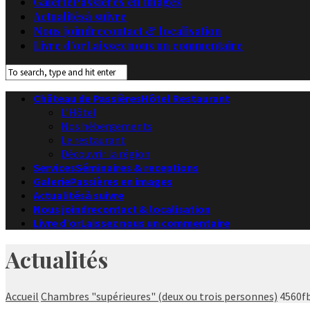
Galerie
Passières en images
Actualités
à suivre
Nous joindre
contact & localisation
Livre d’or
Laissez nous un commentaire
Château de Passières
Hôtel Restaurant
L’Hôtel
Nos hébergements
Le restaurant
Découvrir la région
Services
Séminaires & receptions
Galerie
Passières en images
Actualités
à suivre
Nous joindre
contact & localisation
Livre d’or
Laissez nous un commentaire
Actualités
Accueil
Chambres "supérieures" (deux ou trois personnes)
4560f