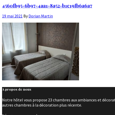
4560fb95-6b97-4aa1-8a52-b1c19fb6a6a7
19 mai 2021
By
Dorian Martin
A propos de nous
Notre hôtel vous propose 23 chambres aux ambiances et décoratio
autres chambres à la décoration plus récente.