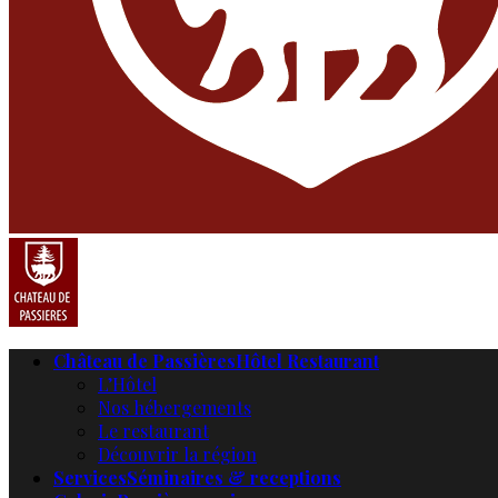
Château de Passières
Hôtel Restaurant
L’Hôtel
Nos hébergements
Le restaurant
Découvrir la région
Services
Séminaires & receptions