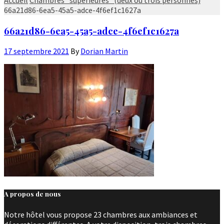
66a21d86-6ea5-45a5-adce-4f6ef1c1627a
66a21d86-6ea5-45a5-adce-4f6ef1c1627a
17 septembre 2021
By
Dorian Martin
A propos de nous
Notre hôtel vous propose 23 chambres aux ambiances et