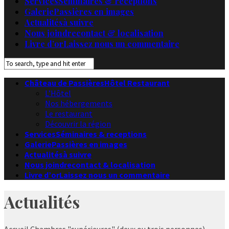
Services
Séminaires & receptions
Galerie
Passières en images
Actualités
à suivre
Nous joindre
contact & localisation
Livre d’or
Laissez nous un commentaire
Château de Passières
Hôtel Restaurant
L’Hôtel
Nos hébergements
Le restaurant
Découvrir la région
Services
Séminaires & receptions
Galerie
Passières en images
Actualités
à suivre
Nous joindre
contact & localisation
Livre d’or
Laissez nous un commentaire
Actualités
Accueil
Chambres "supérieures" (deux ou trois personnes)