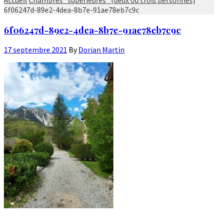
6f06247d-89e2-4dea-8b7e-91ae78eb7c9c
6f06247d-89e2-4dea-8b7e-91ae78eb7c9c
17 septembre 2021
By
Dorian Martin