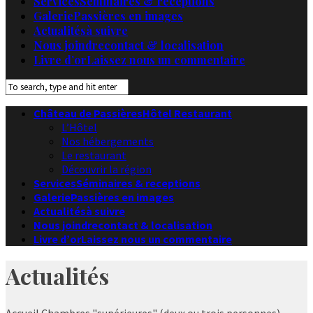
Services
Séminaires & receptions
Galerie
Passières en images
Actualités
à suivre
Nous joindre
contact & localisation
Livre d’or
Laissez nous un commentaire
Château de Passières
Hôtel Restaurant
L’Hôtel
Nos hébergements
Le restaurant
Découvrir la région
Services
Séminaires & receptions
Galerie
Passières en images
Actualités
à suivre
Nous joindre
contact & localisation
Livre d’or
Laissez nous un commentaire
Actualités
Accueil
Chambres "supérieures" (deux ou trois personnes)