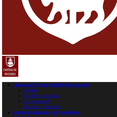
Château de Passières
Hôtel Restaurant
L’Hôtel
Nos hébergements
Le restaurant
Découvrir la région
Services
Séminaires & receptions