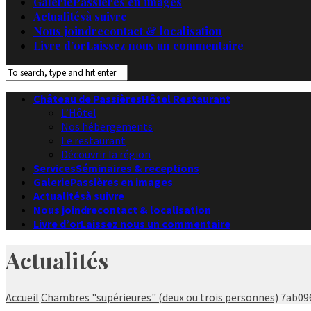
Galerie
Passières en images
Actualités
à suivre
Nous joindre
contact & localisation
Livre d’or
Laissez nous un commentaire
Château de Passières
Hôtel Restaurant
L’Hôtel
Nos hébergements
Le restaurant
Découvrir la région
Services
Séminaires & receptions
Galerie
Passières en images
Actualités
à suivre
Nous joindre
contact & localisation
Livre d’or
Laissez nous un commentaire
Actualités
Accueil
Chambres "supérieures" (deux ou trois personnes)
7ab09