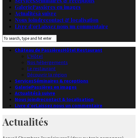
Services
Séminaires & receptions
Galerie
Passières en images
Actualités
à suivre
Nous joindre
contact & localisation
Livre d’or
Laissez nous un commentaire
Château de Passières
Hôtel Restaurant
L’Hôtel
Nos hébergements
Le restaurant
Découvrir la région
Services
Séminaires & receptions
Galerie
Passières en images
Actualités
à suivre
Nous joindre
contact & localisation
Livre d’or
Laissez nous un commentaire
Actualités
Accueil
Chambres "supérieures" (deux ou trois personnes)