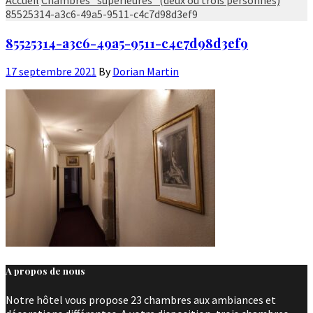
85525314-a3c6-49a5-9511-c4c7d98d3ef9
85525314-a3c6-49a5-9511-c4c7d98d3ef9
17 septembre 2021
By
Dorian Martin
A propos de nous
Notre hôtel vous propose 23 chambres aux ambiances et