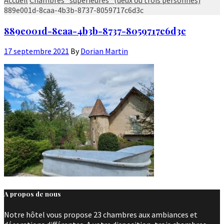
889e001d-8caa-4b3b-8737-8059717c6d3c
889e001d-8caa-4b3b-8737-8059717c6d3c
17 septembre 2021
By
Dorian Martin
A propos de nous
Notre hôtel vous propose 23 chambres aux ambiances et