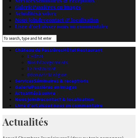
Services
Séminaires & receptions
Galerie
Passières en images
Actualités
à suivre
Nous joindre
contact & localisation
Livre d’or
Laissez nous un commentaire
Château de Passières
Hôtel Restaurant
L’Hôtel
Nos hébergements
Le restaurant
Découvrir la région
Services
Séminaires & receptions
Galerie
Passières en images
Actualités
à suivre
Nous joindre
contact & localisation
Livre d’or
Laissez nous un commentaire
Actualités
Accueil
Chambres "supérieures" (deux ou trois personnes)