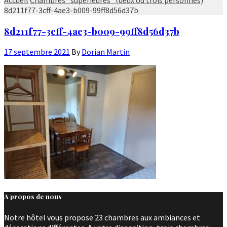
8d211f77-3cff-4ae3-b009-99ff8d56d37b
8d211f77-3cff-4ae3-b009-99ff8d56d37b
17 septembre 2021
By
Dorian Martin
A propos de nous
Notre hôtel vous propose 23 chambres aux ambiances et