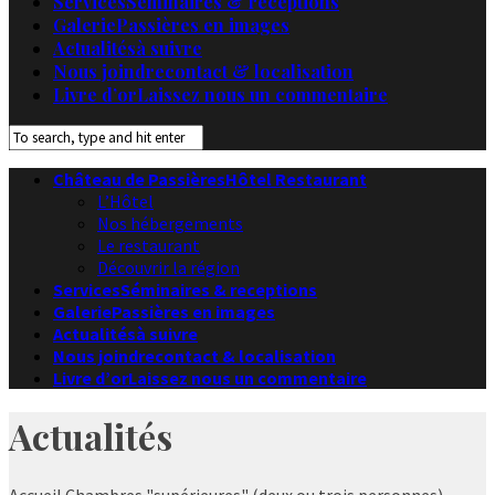
Services
Séminaires & receptions
Galerie
Passières en images
Actualités
à suivre
Nous joindre
contact & localisation
Livre d’or
Laissez nous un commentaire
Château de Passières
Hôtel Restaurant
L’Hôtel
Nos hébergements
Le restaurant
Découvrir la région
Services
Séminaires & receptions
Galerie
Passières en images
Actualités
à suivre
Nous joindre
contact & localisation
Livre d’or
Laissez nous un commentaire
Actualités
Accueil
Chambres "supérieures" (deux ou trois personnes)