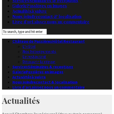
Services
Séminaires & receptions
Galerie
Passières en images
Actualités
à suivre
Nous joindre
contact & localisation
Livre d’or
Laissez nous un commentaire
Château de Passières
Hôtel Restaurant
L’Hôtel
Nos hébergements
Le restaurant
Découvrir la région
Services
Séminaires & receptions
Galerie
Passières en images
Actualités
à suivre
Nous joindre
contact & localisation
Livre d’or
Laissez nous un commentaire
Actualités
Accueil
Chambres "supérieures" (deux ou trois personnes)