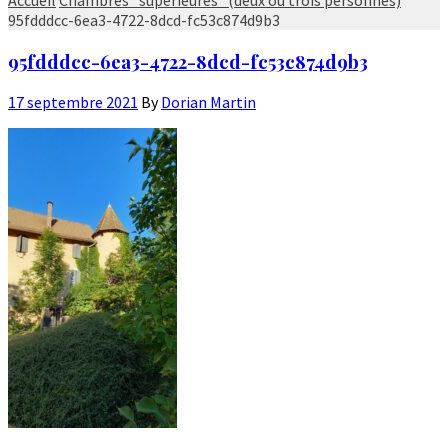
95fdddcc-6ea3-4722-8dcd-fc53c874d9b3
95fdddcc-6ea3-4722-8dcd-fc53c874d9b3
17 septembre 2021
By
Dorian Martin