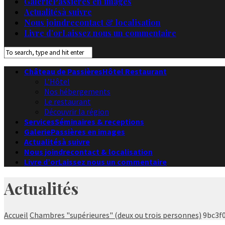
Galerie
Passières en images
Actualités
à suivre
Nous joindre
contact & localisation
Livre d’or
Laissez nous un commentaire
Château de Passières
Hôtel Restaurant
L’Hôtel
Nos hébergements
Le restaurant
Découvrir la région
Services
Séminaires & receptions
Galerie
Passières en images
Actualités
à suivre
Nous joindre
contact & localisation
Livre d’or
Laissez nous un commentaire
Actualités
Accueil
Chambres "supérieures" (deux ou trois personnes)
9bc3f