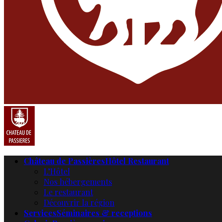
Château de Passières
Hôtel Restaurant
L’Hôtel
Nos hébergements
Le restaurant
Découvrir la région
Services
Séminaires & receptions