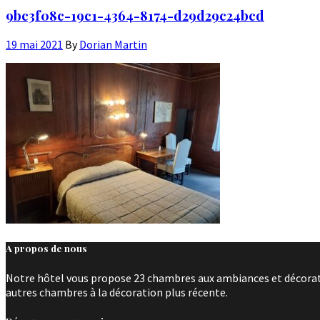
9bc3f08c-19c1-4364-8174-d29d29c24bcd
19 mai 2021
By
Dorian Martin
A propos de nous
Notre hôtel vous propose 23 chambres aux ambiances et décoratio
autres chambres à la décoration plus récente.