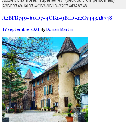
A2BFB749-60D7-4CB2-9B1D-22C7443A8748
A2BFB749-60D7-4CB2-9B1D-22C7443A8748
17 septembre 2021
By
Dorian Martin