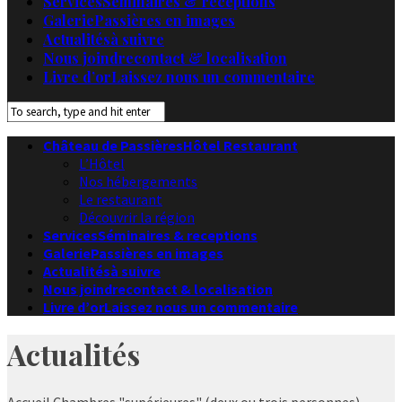
Services
Séminaires & receptions
Galerie
Passières en images
Actualités
à suivre
Nous joindre
contact & localisation
Livre d’or
Laissez nous un commentaire
Château de Passières
Hôtel Restaurant
L’Hôtel
Nos hébergements
Le restaurant
Découvrir la région
Services
Séminaires & receptions
Galerie
Passières en images
Actualités
à suivre
Nous joindre
contact & localisation
Livre d’or
Laissez nous un commentaire
Actualités
Accueil
Chambres "supérieures" (deux ou trois personnes)