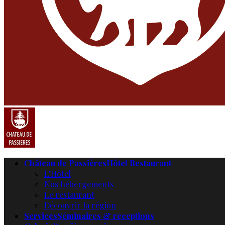
Château de Passières
Hôtel Restaurant
L’Hôtel
Nos hébergements
Le restaurant
Découvrir la région
Services
Séminaires & receptions