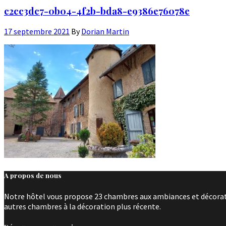
c2cc3dc7-0b04-4f2b-bda8-e9386e76078e
17 septembre 2021
By
Dorian Martin
A propos de nous
Notre hôtel vous propose 23 chambres aux ambiances et décoratio
autres chambres à la décoration plus récente.