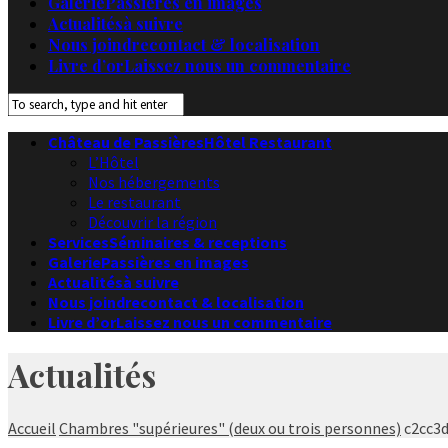
Galerie
Passières en images
Actualités
à suivre
Nous joindre
contact & localisation
Livre d’or
Laissez nous un commentaire
Château de Passières
Hôtel Restaurant
L’Hôtel
Nos hébergements
Le restaurant
Découvrir la région
Services
Séminaires & receptions
Galerie
Passières en images
Actualités
à suivre
Nous joindre
contact & localisation
Livre d’or
Laissez nous un commentaire
Actualités
Accueil
Chambres "supérieures" (deux ou trois personnes)
c2cc3