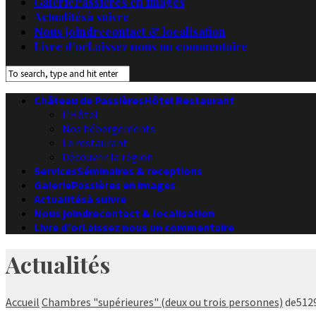
Galerie
Passières en images
Actualités
à suivre
Nous joindre
contact & localisation
Livre d’or
Laissez nous un commentaire
Château de Passières
Hôtel Restaurant
L’Hôtel
Nos hébergements
Le restaurant
Découvrir la région
Services
Séminaires & receptions
Galerie
Passières en images
Actualités
à suivre
Nous joindre
contact & localisation
Livre d’or
Laissez nous un commentaire
Actualités
Accueil
Chambres "supérieures" (deux ou trois personnes)
de512