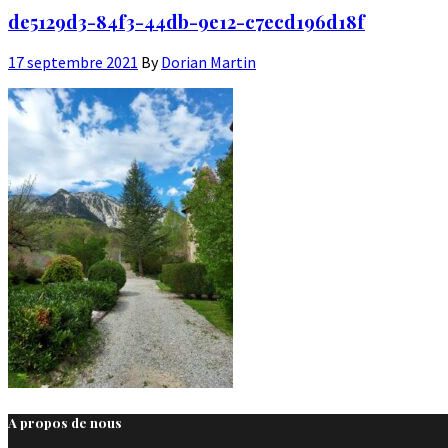
de5129d3-84f3-44db-9e12-c7ecd196d18f
17 septembre 2021
By
Dorian Martin
A propos de nous