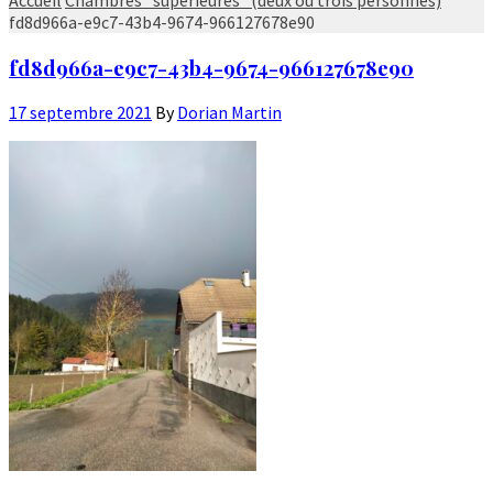
fd8d966a-e9c7-43b4-9674-966127678e90
fd8d966a-e9c7-43b4-9674-966127678e90
17 septembre 2021
By
Dorian Martin