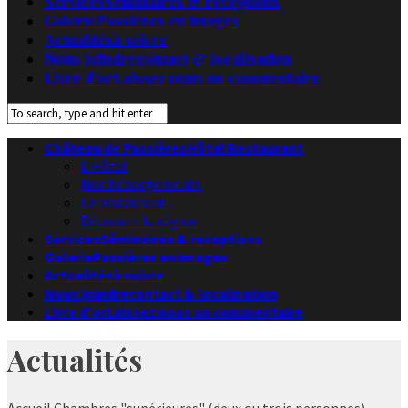
Services
Séminaires & receptions
Galerie
Passières en images
Actualités
à suivre
Nous joindre
contact & localisation
Livre d’or
Laissez nous un commentaire
Château de Passières
Hôtel Restaurant
L’Hôtel
Nos hébergements
Le restaurant
Découvrir la région
Services
Séminaires & receptions
Galerie
Passières en images
Actualités
à suivre
Nous joindre
contact & localisation
Livre d’or
Laissez nous un commentaire
Actualités
Accueil
Chambres "supérieures" (deux ou trois personnes)