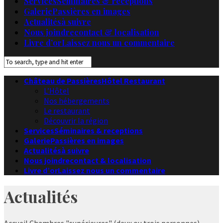
Services
Séminaires & receptions
Galerie
Passières en images
Actualités
à suivre
Nous joindre
contact & localisation
Livre d’or
Laissez nous un commentaire
Château de Passières
Hôtel Restaurant
L’Hôtel
Nos hébergements
Le restaurant
Découvrir la région
Services
Séminaires & receptions
Galerie
Passières en images
Actualités
à suivre
Nous joindre
contact & localisation
Livre d’or
Laissez nous un commentaire
Actualités
Accueil
Chambres "supérieures" (deux ou trois personnes)