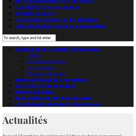
Services
Séminaires & receptions
Galerie
Passières en images
Actualités
à suivre
Nous joindre
contact & localisation
Livre d’or
Laissez nous un commentaire
Château de Passières
Hôtel Restaurant
L’Hôtel
Nos hébergements
Le restaurant
Découvrir la région
Services
Séminaires & receptions
Galerie
Passières en images
Actualités
à suivre
Nous joindre
contact & localisation
Livre d’or
Laissez nous un commentaire
Actualités
Accueil
Chambres "supérieures" (deux ou trois personnes)