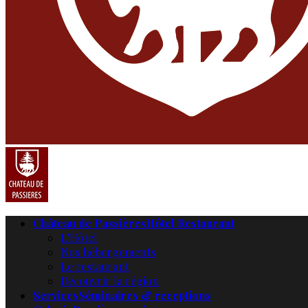
Château de Passières
Hôtel Restaurant
L’Hôtel
Nos hébergements
Le restaurant
Découvrir la région
Services
Séminaires & receptions