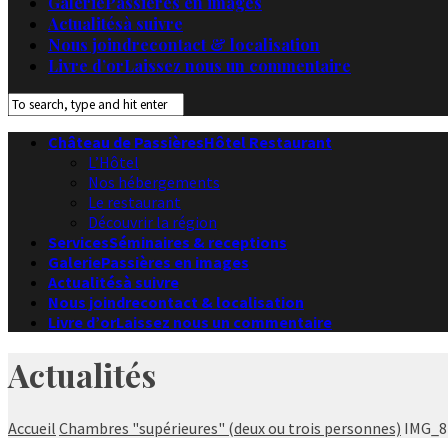
Galerie
Passières en images
Actualités
à suivre
Nous joindre
contact & localisation
Livre d’or
Laissez nous un commentaire
Château de Passières
Hôtel Restaurant
L’Hôtel
Nos hébergements
Le restaurant
Découvrir la région
Services
Séminaires & receptions
Galerie
Passières en images
Actualités
à suivre
Nous joindre
contact & localisation
Livre d’or
Laissez nous un commentaire
Actualités
Accueil
Chambres "supérieures" (deux ou trois personnes)
IMG_8