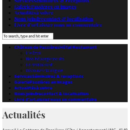
Services
Séminaires & receptions
Galerie
Passières en images
Actualités
à suivre
Nous joindre
contact & localisation
Livre d’or
Laissez nous un commentaire
Château de Passières
Hôtel Restaurant
L’Hôtel
Nos hébergements
Le restaurant
Découvrir la région
Services
Séminaires & receptions
Galerie
Passières en images
Actualités
à suivre
Nous joindre
contact & localisation
Livre d’or
Laissez nous un commentaire
Actualités
Accueil
Le Cottage de Passières (Gîte / Appartement)
IMG_4149