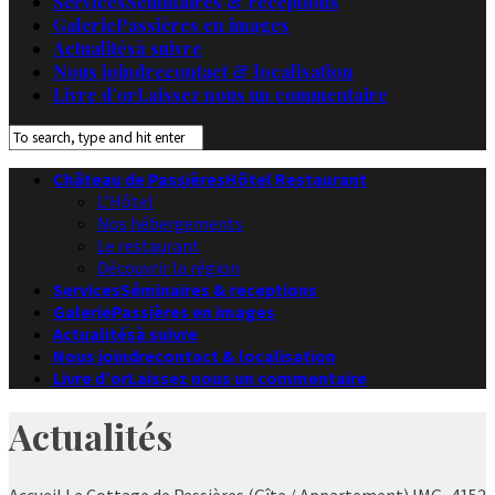
Services
Séminaires & receptions
Galerie
Passières en images
Actualités
à suivre
Nous joindre
contact & localisation
Livre d’or
Laissez nous un commentaire
Château de Passières
Hôtel Restaurant
L’Hôtel
Nos hébergements
Le restaurant
Découvrir la région
Services
Séminaires & receptions
Galerie
Passières en images
Actualités
à suivre
Nous joindre
contact & localisation
Livre d’or
Laissez nous un commentaire
Actualités
Accueil
Le Cottage de Passières (Gîte / Appartement)
IMG_4152