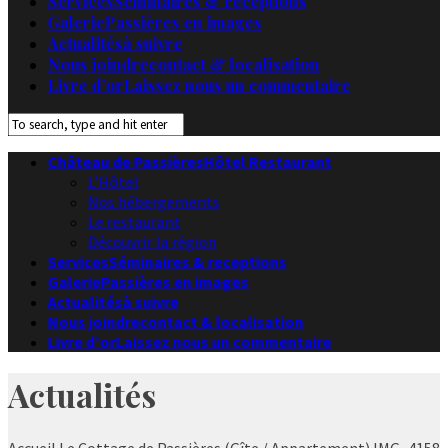
Services
Séminaires & receptions
Galerie
Passières en images
Actualités
à suivre
Nous joindre
contact & localisation
Livre d’or
Laissez nous un commentaire
Château de Passières
Hôtel Restaurant
L’Hôtel
Nos hébergements
Le restaurant
Découvrir la région
Services
Séminaires & receptions
Galerie
Passières en images
Actualités
à suivre
Nous joindre
contact & localisation
Livre d’or
Laissez nous un commentaire
Actualités
Accueil
Le Cottage de Passières (Gîte / Appartement)
IMG_4158