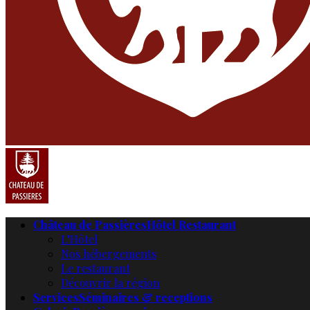
Château de Passières
Hôtel Restaurant
L’Hôtel
Nos hébergements
Le restaurant
Découvrir la région
Services
Séminaires & receptions