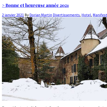
> Bonne et heureuse année 2021
2 janvier 2021
By
Dorian Martin
Divertissements
,
Hotel
,
Manifes