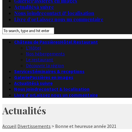
Galerie
Passières en images
Actualités
à suivre
Nous joindre
contact & localisation
Livre d’or
Laissez nous un commentaire
Château de Passières
Hôtel Restaurant
L’Hôtel
Nos hébergements
Le restaurant
Découvrir la région
Services
Séminaires & receptions
Galerie
Passières en images
Actualités
à suivre
Nous joindre
contact & localisation
Livre d’or
Laissez nous un commentaire
Actualités
Accueil
Divertissements
> Bonne et heureuse année 2021