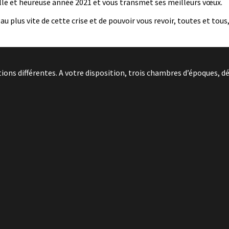
elle et heureuse année 2021 et vous transmet ses meilleurs vœux.
lus vite de cette crise et de pouvoir vous revoir, toutes et tous
ns différentes. A votre disposition, trois chambres d’époques, dé