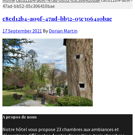
47ad-bb52-05c306410bae
c8cd12b4-a09f-47ad-bb52-05c306410bae
17 September 2021
By
Dorian Martin
A propos de nous
Notre hôtel vous propose 23 chambres aux ambiances et