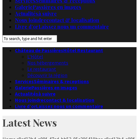
Services
Séminaires & receptions
Galerie
Passières en images
Actualités
à suivre
Nous joindre
contact & localisation
Livre d’or
Laissez nous un commentaire
Château de Passières
Hôtel Restaurant
L’Hôtel
Nos hébergements
Le restaurant
Découvrir la région
Services
Séminaires & receptions
Galerie
Passières en images
Actualités
à suivre
Nous joindre
contact & localisation
Livre d’or
Laissez nous un commentaire
Latest News
Home
c8cd12b4-a09f-47ad-bb52-05c306410bae
c8cd12b4-a09f-